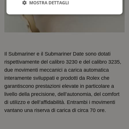
MOSTRA DETTAGLI
Il Submariner e il Submariner Date sono dotati
rispettivamente del calibro 3230 e del calibro 3235,
due movimenti meccanici a carica automatica
interamente sviluppati e prodotti da Rolex che
garantiscono prestazioni elevate in particolare a
livello della precisione, dell’autonomia, del comfort
di utilizzo e dell’affidabilità. Entrambi i movimenti
vantano una riserva di carica di circa 70 ore.