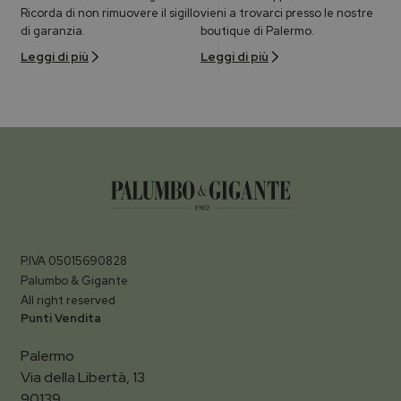
Ricorda di non rimuovere il sigillo
vieni a trovarci presso le nostre
di garanzia.
boutique di Palermo.
Leggi di più
Leggi di più
P.IVA 05015690828
Palumbo & Gigante
All right reserved
Punti Vendita
Palermo
Via della Libertà, 13
90139