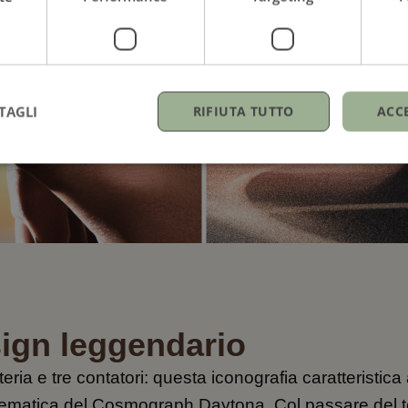
TAGLI
RIFIUTA TUTTO
ACC
ign leggendario
eria e tre contatori: questa iconografia caratteristica
ematica del Cosmograph Daytona. Col passare del t