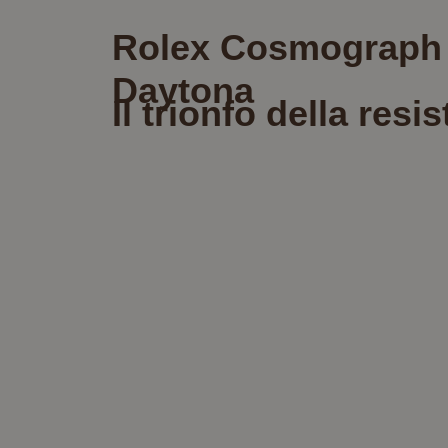
Rolex Cosmograph
Daytona
Il trionfo della resi