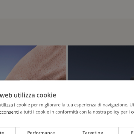
web utilizza cookie
ilizza i cookie per migliorare la tua esperienza di navigazione. Ut
consenti a tutti i cookie in conformità con la nostra policy per i c
te
Performance
Targeting
F