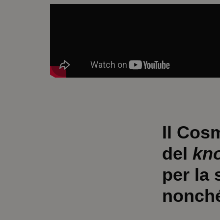
Il Cos
del
kn
per la
nonché 