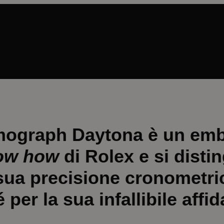
mograph Daytona è un em
ow how
di Rolex e si disti
 sua precisione cronometri
per la sua infallibile affida