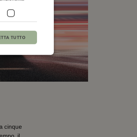
ETTA TUTTO
 a cinque
empo, il