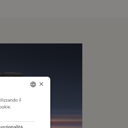
×
ilizzando il
ITALIAN
ookie.
Leggi di
ENGLISH
ITALIAN
unzionalità