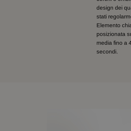
design dei qua
stati regolar
Elemento chia
posizionata su
media fino a 4
secondi.