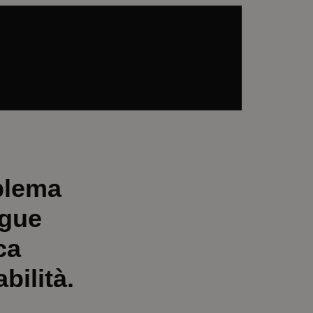
blema
ngue
ca
bilità.