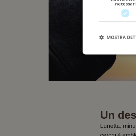
necessari
MOSTRA DET
Un des
Lunetta, minut
cerchi è embl