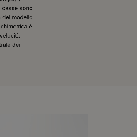
le casse sono
a del modello.
achimetrica è
velocità
trale dei