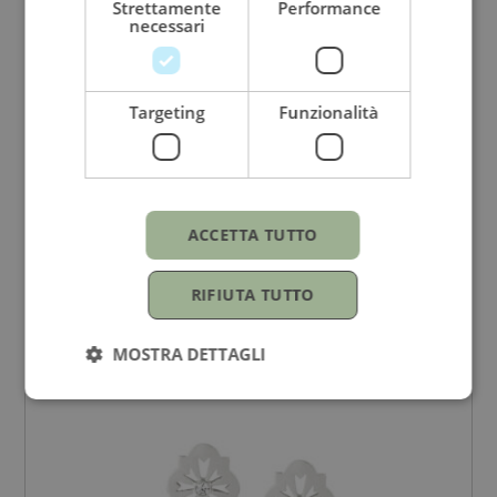
Strettamente
Performance
necessari
Targeting
Funzionalità
ECHO PALUMBO & GIGANTE
Orecchini scudo sole
Oro rosa e diamanti
ACCETTA TUTTO
RIFIUTA TUTTO
1.300,00
€
MOSTRA DETTAGLI