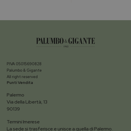
P.IVA 05015690828
Palumbo & Gigante
All right reserved
Punti Vendita
Palermo
Via della Libertà, 13
90139
Termini Imerese
La sede si trasferisce e unisce a quella di Palermo.