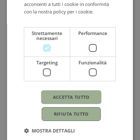
acconsenti a tutti i cookie in conformità
con la nostra policy per i cookie.
Leggi di
più
GUCCI
Strettamente
Performance
Bracciale Trademark a catena con ciondolo
necessari
Argento
450,00
€
Targeting
Funzionalità
ACCETTA TUTTO
RIFIUTA TUTTO
MOSTRA DETTAGLI