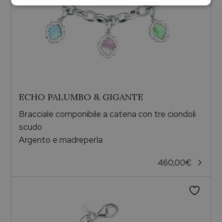
ECHO PALUMBO & GIGANTE
Bracciale componibile a catena con tre ciondoli
scudo
Argento e madreperla
460,00
€