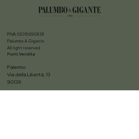
P.IVA 05015690828
Palumbo & Gigante
All right reserved
Punti Vendita
Palermo
Via della Libertà, 13
Filtra per
90139
Termini Imerese
La sede si trasferisce e unisce a quella di Palermo.
Vi aspettiamo in:
Via della Libertà, 13/b Palermo
Contatti