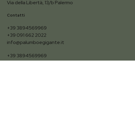
Via della Libertà, 13/b Palermo
Contatti
+39 3894569969
+39 091 662 2022
info@palumboegigante.it
+39 3894569969
+39 091 662 2022
info@palumboegigante.it
Termini e Condizioni
Pagamenti sicuri
Spedizione
Politiche di reso
Garanzie
Termini e condizioni – Gift Card
Domande frequenti