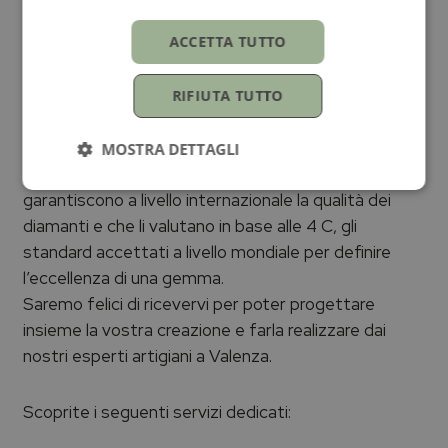
Siamo Gemmologi esperti e selezioniamo
ACCETTA TUTTO
personalmente i diamanti più rari da incastonare su
ogni gioiello per dare vita a creazioni uniche. Ogni
gioiello è personalizzabile in base alle caratteristiche
RIFIUTA TUTTO
gemmologiche della pietra selezionata, colore,
purezza, taglio e peso in carati. Tutti i diamanti sono
MOSTRA DETTAGLI
certificati dal GIA, HRD e IGI istituti che
garantiscono a livello internazionale la qualità dei
diamanti e che li valutano in base alle 4 C, gli
standard accettati a livello mondiale per definire
l’eccellenza di una gemma.
Saremo felici di ricevervi per poter progettare
insieme la vostra creazione e farla realizzare dai
nostri esperti artigiani a Valenza.
Scoprite i seguenti servizi dedicati: