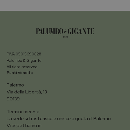
P.IVA 05015690828
Palumbo & Gigante
All right reserved
Punti Vendita
Palermo
Via della Libertà, 13
90139
Termini Imerese
La sede si trasferisce e unisce a quella di Palermo.
Vi aspettiamo in: