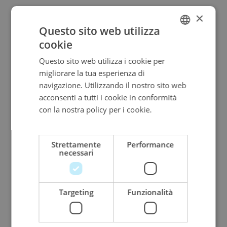
"Selezioniamo solo i diamanti più
×
Questo sito web utilizza
rari"
cookie
ITALIAN
Questo sito web utilizza i cookie per
ENGLISH
migliorare la tua esperienza di
ITALIAN
navigazione. Utilizzando il nostro sito web
acconsenti a tutti i cookie in conformità
con la nostra policy per i cookie.
Leggi di
più
Strettamente
Performance
necessari
Targeting
Funzionalità
Diamanti