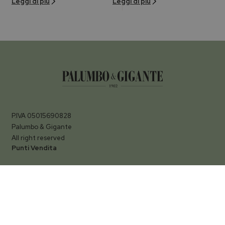
Leggi di più
Leggi di più
P.IVA 05015690828
Palumbo & Gigante
All right reserved
Punti Vendita
Palermo
Via della Libertà, 13
90139
Termini Imerese