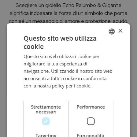
Scegliere un gioiello Echo Palumbo & Gigante
significa indossare la forza di un simbolo che porta
con sé un messaggio di amore e protezione: scudo,
×
fiore, rombo, una cascata di codici simbolici declinata
in una collezione di gioielli esclusivi. Solido come uno
Questo sito web utilizza
scudo, delicato come un fiore, splendente come il
cookie
ITALIAN
sole. Eterno come un'Eco. I gioielli firmati Echo
Questo sito web utilizza i cookie per
ENGLISH
Palumbo & Gigante sono la scelta perfetta per
migliorare la tua esperienza di
celebrare e suggellare un ricordo indelebile che torna
ITALIAN
navigazione. Utilizzando il nostro sito web
sempre nel tempo come un'eco.
acconsenti a tutti i cookie in conformità
con la nostra policy per i cookie.
Leggi di
più
Strettamente
Performance
necessari
Targeting
Funzionalità