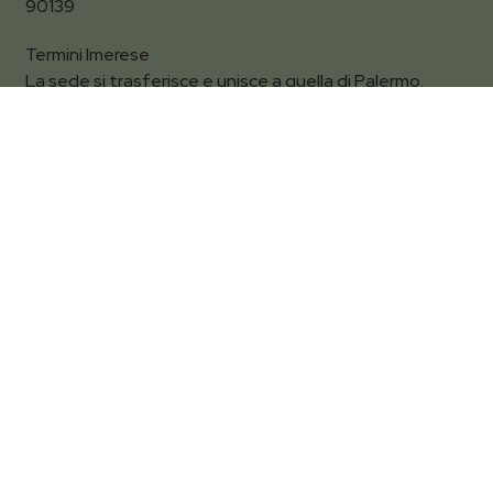
90139
Filtra per
Termini Imerese
La sede si trasferisce e unisce a quella di Palermo.
Vi aspettiamo in:
Via della Libertà, 13/b Palermo
Contatti
+39 3894569969
+39 091 662 2022
info@palumboegigante.it
+39 3894569969
+39 091 662 2022
info@palumboegigante.it
Termini e Condizioni
Pagamenti sicuri
Spedizione