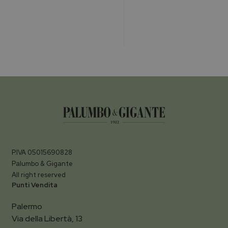
P.IVA 05015690828
Palumbo & Gigante
All right reserved
Punti Vendita
Palermo
Via della Libertà, 13