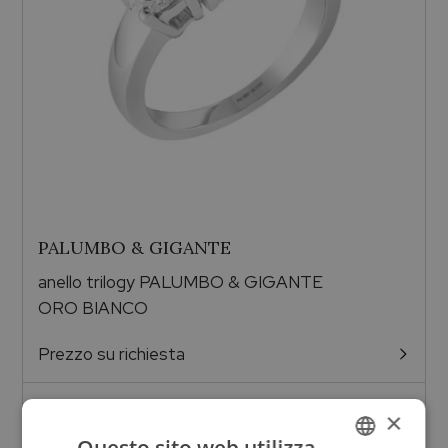
PALUMBO & GIGANTE
anello trilogy PALUMBO & GIGANTE
ORO BIANCO
Prezzo su richiesta
×
Questo sito web utilizza