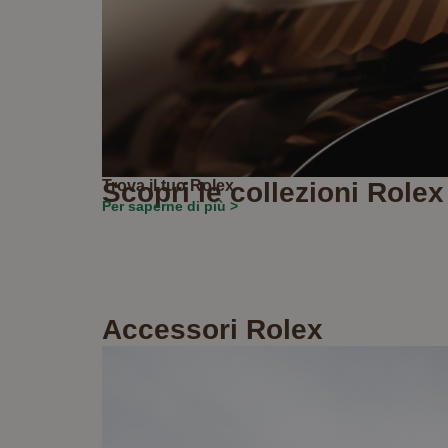
Trova il tuo Rolex
Scopri le collezioni Rolex
Per saperne di più >
Accessori Rolex