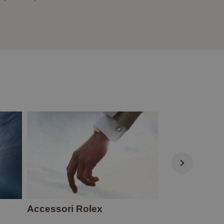
Accessori Rolex
L'arte dell'or