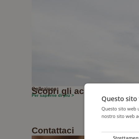
Collezione
Scopri gli accessori Role
Per saperne di più >
Questo sito 
Questo sito web ut
nostro sito web ac
più
Contattaci​
Strettamen