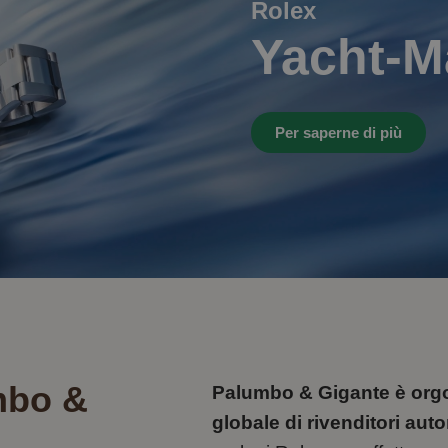
Rolex
Yacht-Ma
Per saperne di più
mbo &
Palumbo & Gigante è orgog
globale di rivenditori auto