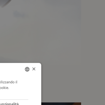
×
ilizzando il
ITALIAN
ookie.
Leggi di
ENGLISH
ITALIAN
unzionalità