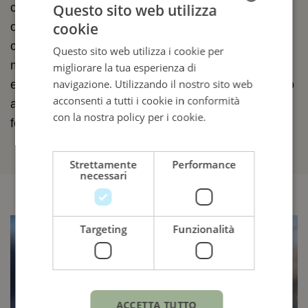
Questo sito web utilizza
conferisce al Sea Dweller una leggibilità ottimale in
cookie
ogni circostanza. Gli indici delle ore, le lancette, il
ITALIAN
castone e la lunetta sono riempiti o rivestiti
Questo sito web utilizza i cookie per
ENGLISH
manualmente con una sostanza luminescente che
migliorare la tua esperienza di
ITALIAN
navigazione. Utilizzando il nostro sito web
emette un intenso bagliore blu al buio, di durata fino
acconsenti a tutti i cookie in conformità
a due volte maggiore rispetto alle sostanze
con la nostra policy per i cookie.
Leggi di
fosforescenti classiche.
più
Strettamente
Performance
necessari
Targeting
Funzionalità
ACCETTA TUTTO