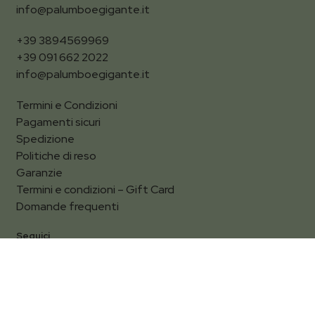
info@palumboegigante.it
+39 3894569969
+39 091 662 2022
info@palumboegigante.it
Termini e Condizioni
Pagamenti sicuri
Spedizione
Politiche di reso
Garanzie
Termini e condizioni – Gift Card
Domande frequenti
Seguici
Facebook
Instagram