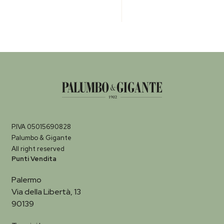
P.IVA 05015690828
Palumbo & Gigante
All right reserved
Punti Vendita
Palermo
Via della Libertà, 13
90139