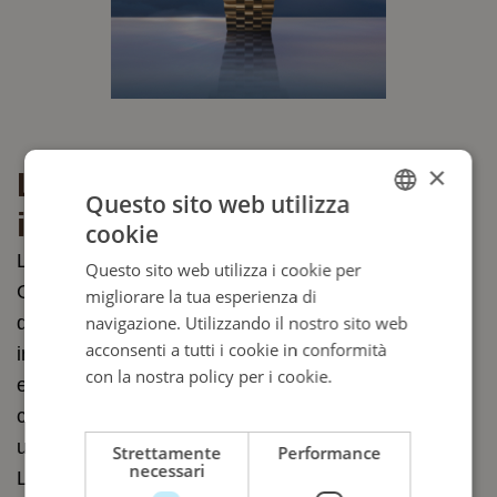
×
La cassa Oyster, simbolo di
Questo sito web utilizza
impermeabilità
cookie
ITALIAN
La cassa Oyster del Cosmograph Daytona e del
Questo sito web utilizza i cookie per
ENGLISH
GMT Master II, entrambi di 40 mm di diametro, e
migliorare la tua esperienza di
ITALIAN
dello Sky Dweller, di 42 mm di diametro, è garantita
navigazione. Utilizzando il nostro sito web
acconsenti a tutti i cookie in conformità
impermeabile fino a 100 metri di profondità ed è un
con la nostra policy per i cookie.
Leggi di
esempio di robustezza, affidabilità ed eleganza. La
più
carrure delle declinazioni presentate è ricavata da
un blocco massiccio di oro giallo o Everose 18 ct.
Strettamente
Performance
necessari
La corona di carica Triplock, dotata di un sistema di