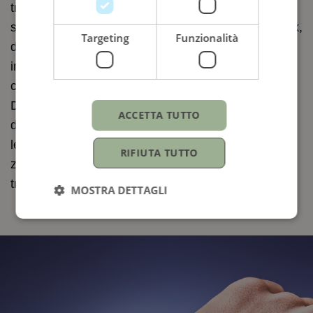
tripla impermeabilizzazione e protetta da apposite
spallette ricavate nella carrure, o la corona Twinlock,
Targeting
Funzionalità
dotata di un sistema di doppia
impermeabilizzazione, è saldamente avvitata alla
cassa, alla stregua dei pulsanti nel Cosmograph
Daytona. Il vetro, sovrastato dalla lente
ACCETTA TUTTO
d’ingrandimento Cyclope a ore 3 per facilitare la
lettura della data, se il modello la prevede, è in
RIFIUTA TUTTO
zaffiro praticamente antiscalfitture e beneficia di un
trattamento antiriflesso.
MOSTRA DETTAGLI