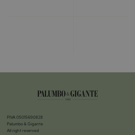
P.IVA 05015690828
Palumbo & Gigante
All right reserved