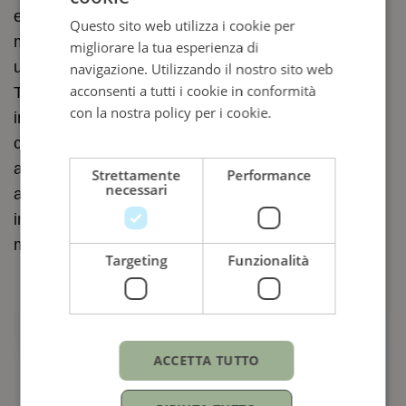
eleganza. La carrure è ricavata da un blocco
Questo sito web utilizza i cookie per
ENGLISH
massiccio di acciaio Oystersteel ed è sovrastata da
migliorare la tua esperienza di
ITALIAN
una lunetta bombata e lucida. La corona di carica
navigazione. Utilizzando il nostro sito web
acconsenti a tutti i cookie in conformità
Twinlock, dotata di un sistema di doppia
con la nostra policy per i cookie.
Leggi di
impermeabilizzazione, è saldamente avvitata alla
più
cassa. Il vetro è in zaffiro praticamente
antiscalfitture e beneficia di un trattamento
Strettamente
Performance
necessari
antiriflesso. La cassa Oyster, completamente
impermeabile, protegge in modo ottimale il
movimento che ospita.
Targeting
Funzionalità
ACCETTA TUTTO