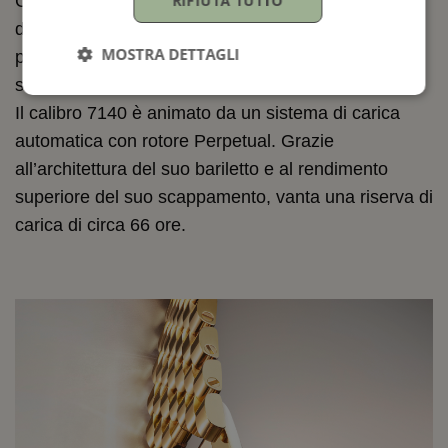
RIFIUTA TUTTO
Côtes de Genève Rolex; questa decorazione si
distingue dalle Côtes de Genève tradizionali per la
MOSTRA DETTAGLI
presenza di una sottile scanalatura lucida tra ogni
striatura.
Il calibro 7140 è animato da un sistema di carica
automatica con rotore Perpetual. Grazie
all’architettura del suo bariletto e al rendimento
superiore del suo scappamento, vanta una riserva di
carica di circa 66 ore.