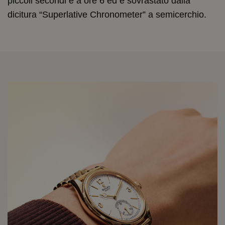
piccoli secondi è a ore 6 ed è sovrastato dalla
dicitura “Superlative Chronometer” a semicerchio.