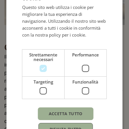
Questo sito web utilizza i cookie per
ENGLISH
migliorare la tua esperienza di
ITALIAN
navigazione. Utilizzando il nostro sito web
acconsenti a tutti i cookie in conformità
con la nostra policy per i cookie.
Leggi di
più
Calibro 7140
Strettamente
Performance
Il 1908 è dotato del calibro 7140, un movimento
necessari
interamente sviluppato e prodotto da Rolex,
presentato nel 2023 al lancio del modello cui è
riservato. Questo movimento meccanico a carica
Targeting
Funzionalità
automatica, quintessenza della tecnologia, assicura
prestazioni elevate, in particolare a livello di
precisione, autonomia, comfort di utilizzo e
affidabilità. Il calibro 7140 esibisce un’estetica
ACCETTA TUTTO
curata, in particolare a livello dei ponti decorati a