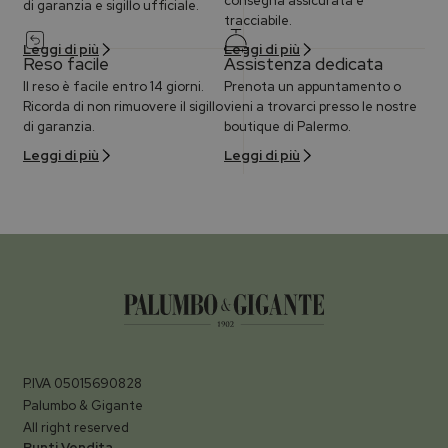
consegna assicurata e
di garanzia e sigillo ufficiale.
tracciabile.
Leggi di più
Leggi di più
Reso facile
Assistenza dedicata
Il reso è facile entro 14 giorni.
Prenota un appuntamento o
Ricorda di non rimuovere il sigillo
vieni a trovarci presso le nostre
di garanzia.
boutique di Palermo.
Leggi di più
Leggi di più
P.IVA 05015690828
Palumbo & Gigante
All right reserved
Punti Vendita