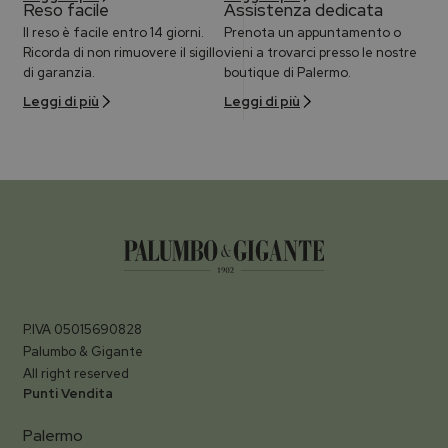
Reso facile
Assistenza dedicata
Il reso è facile entro 14 giorni.
Prenota un appuntamento o
Ricorda di non rimuovere il sigillo
vieni a trovarci presso le nostre
di garanzia.
boutique di Palermo.
Leggi di più
Leggi di più
P.IVA 05015690828
Palumbo & Gigante
All right reserved
Punti Vendita
Palermo