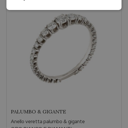
PALUMBO & GIGANTE
Anello veretta palumbo & gigante