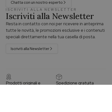
Chatta con un nostro esperto
ISCRIVITI ALLA NEWSLETTER
Iscriviti alla Newsletter
Resta in contatto con noi per ricevere in anteprima
tutte le novità, le promozioni esclusive e i contenuti
speciali direttamente nella tua casella di posta.
Iscriviti alla Newsletter
Prodotti originali e
Spedizione gratuita
garantiti
La spedizione è gratuita per gli
acquisti superiori a €100,00 con
Prodotti originali con certificato
consegna assicurata e
di garanzia e sigillo ufficiale.
tracciabile.
Leggi di più
Leggi di più