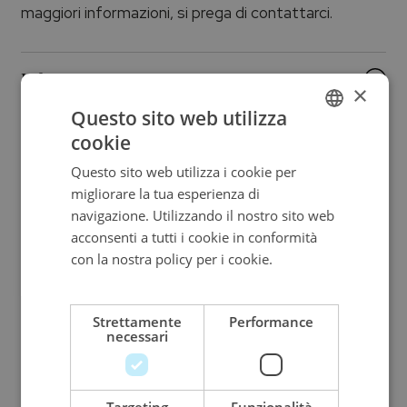
maggiori informazioni, si prega di contattarci.
Informazioni aggiuntive
×
Questo sito web utilizza
Vendibile
cookie
ITALIAN
Questo sito web utilizza i cookie per
ENGLISH
Prezzo su richiesta
migliorare la tua esperienza di
ITALIAN
navigazione. Utilizzando il nostro sito web
Brand
acconsenti a tutti i cookie in conformità
con la nostra policy per i cookie.
Leggi di
PALUMBO & GIGANTE
più
Pietra
Strettamente
Performance
necessari
Diamanti
Metallo
Targeting
Funzionalità