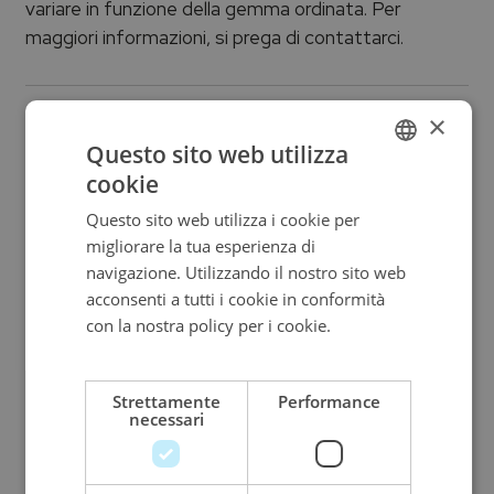
variare in funzione della gemma ordinata. Per
maggiori informazioni, si prega di contattarci.
Informazioni aggiuntive
×
Questo sito web utilizza
cookie
Brand
ITALIAN
Questo sito web utilizza i cookie per
ENGLISH
PALUMBO & GIGANTE
migliorare la tua esperienza di
ITALIAN
navigazione. Utilizzando il nostro sito web
Metallo
acconsenti a tutti i cookie in conformità
con la nostra policy per i cookie.
Leggi di
Oro bianco
più
Strettamente
Performance
Vendibile
necessari
Prezzo su richiesta