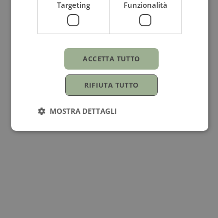
Targeting
Funzionalità
Collezione
Palumbo & Gigante
Genere
ACCETTA TUTTO
Per lei
RIFIUTA TUTTO
Pietra
MOSTRA DETTAGLI
Diamanti
Forma Pietra
Brillante