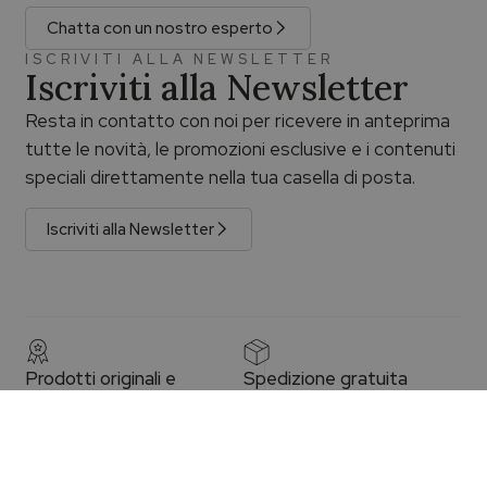
Chatta con un nostro esperto
ISCRIVITI ALLA NEWSLETTER
Iscriviti alla Newsletter
Resta in contatto con noi per ricevere in anteprima
tutte le novità, le promozioni esclusive e i contenuti
speciali direttamente nella tua casella di posta.
Iscriviti alla Newsletter
Prodotti originali e
Spedizione gratuita
garantiti
La spedizione è gratuita per gli
acquisti superiori a €100,00 con
consegna assicurata e
tracciabile.