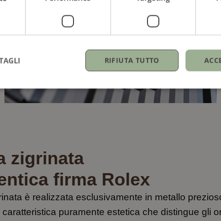
TAGLI
RIFIUTA TUTTO
ACC
a zigrinata
entica firma Rolex
rinata è realizzata esclusivamente in metallo prezios
caratteristica puramente estetica che distingue gli or