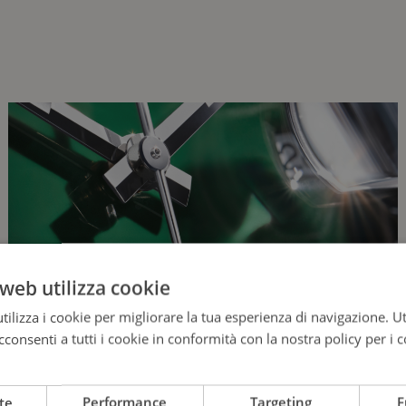
web utilizza cookie
ilizza i cookie per migliorare la tua esperienza di navigazione. Ut
consenti a tutti i cookie in conformità con la nostra policy per i c
te
Performance
Targeting
F