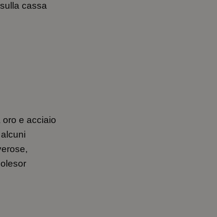
 sulla cassa
a oro e acciaio
 alcuni
verose,
Rolesor