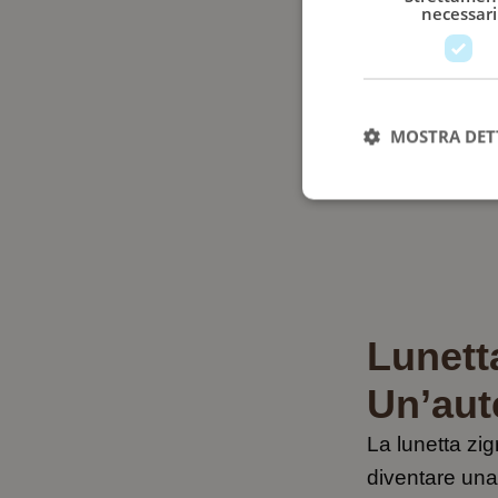
necessari
MOSTRA DET
Lunett
Un’aut
La lunetta zig
diventare una 