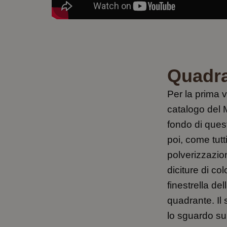
Quadra
Per la prima 
catalogo del 
fondo di ques
poi, come tut
polverizzazion
diciture di co
finestrella de
quadrante. Il
lo sguardo su 