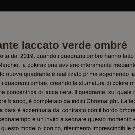
nte laccato verde ombré
volta dal 2019, quando i quadranti ombré hanno fatto 
Marchio, la colorazione avviene interamente mediante 
to nuovo quadrante è realizzato prima apponendo la
ti i quadranti ombré, creando la sfumatura di colore 
e concentrica di lacca nera. Il quadrante, sul quale r
lore bianco, è completato da indici Chromalight. La leg
lla data è accentuata dal contrasto con il bordo ombr
 segnatempo è un invito a segnare questo momento e
questo modello iconico, riferimento imprescindibile n