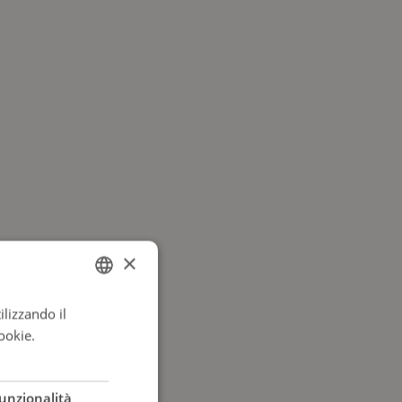
×
ilizzando il
ITALIAN
ookie.
Leggi di
ENGLISH
ITALIAN
unzionalità