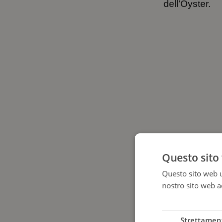
dell’Oyster.
Questo sito 
Questo sito web ut
nostro sito web ac
più
Strettamen