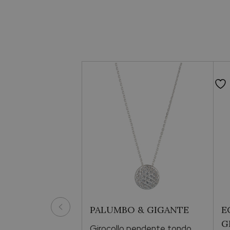
PALUMBO & GIGANTE
E
G
Girocollo pendente tondo