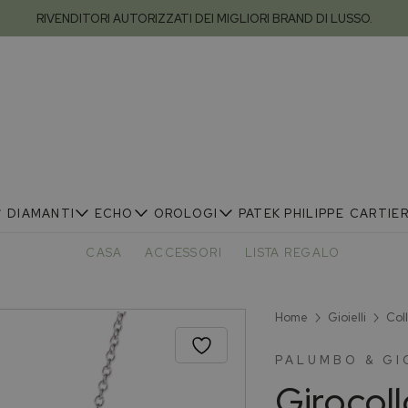
RIVENDITORI AUTORIZZATI DEI MIGLIORI BRAND DI LUSSO.
DIAMANTI
ECHO
OROLOGI
PATEK PHILIPPE
CARTIE
CASA
ACCESSORI
LISTA REGALO
Home
Gioielli
Col
PALUMBO & G
Girocol