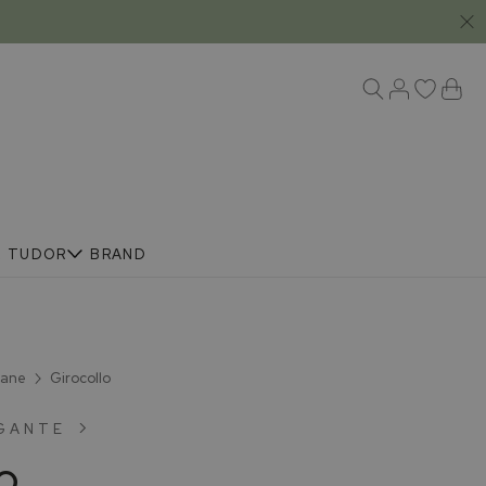
R
TUDOR
BRAND
lane
Girocollo
IGANTE
lo