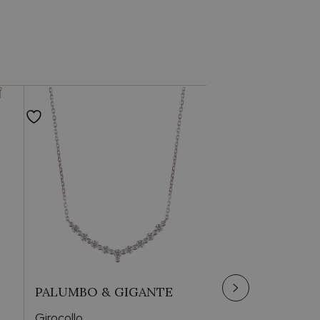
Per lei
Compleanno
Brillante
PALUMBO & GIGANTE
Palumbo & Gigante
PALUMBO & GIGANTE
Girocollo