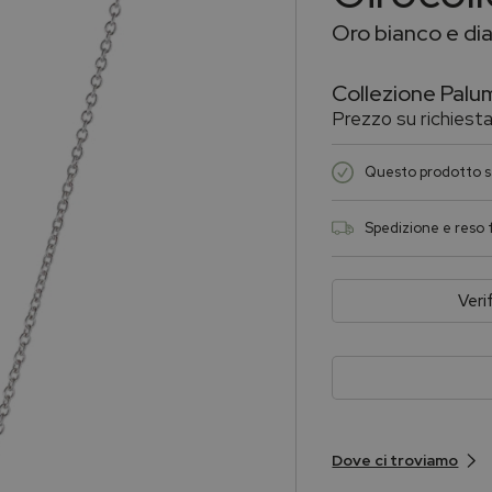
Oro bianco e di
Collezione
Palu
Prezzo su richiest
Questo prodotto sa
Spedizione e reso f
Veri
Dove ci troviamo