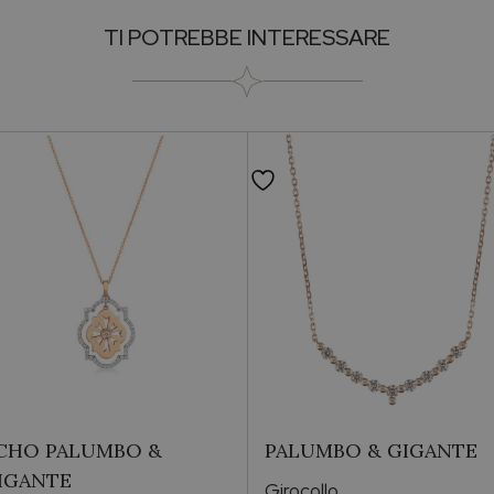
Genere
TI POTREBBE INTERESSARE
Occasioni
Forma Pietra
Brand
Collezione
CHO PALUMBO &
PALUMBO & GIGANTE
IGANTE
Girocollo