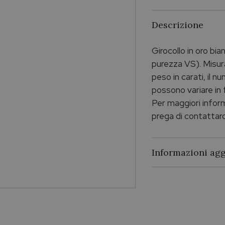
Descrizione
Girocollo in oro bi
purezza VS). Misura
peso in carati, il n
possono variare in 
Per maggiori informa
prega di contattarc
Informazioni agg
Pietra
Metallo