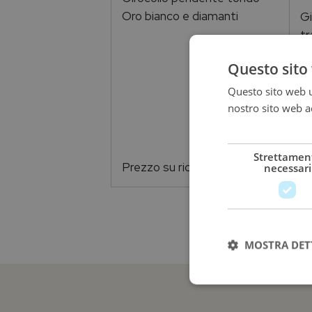
Oro bianco e diamanti
Gi
tr
Or
Questo sito 
Questo sito web ut
nostro sito web ac
più
Strettamen
Prezzo su richiesta
Pr
necessari
MOSTRA DET