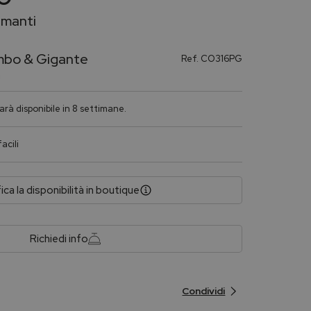
amanti
mbo & Gigante
Ref.
CO316PG
a
rà disponibile in 8 settimane.
acili
fica la disponibilità in boutique
Richiedi info
Condividi