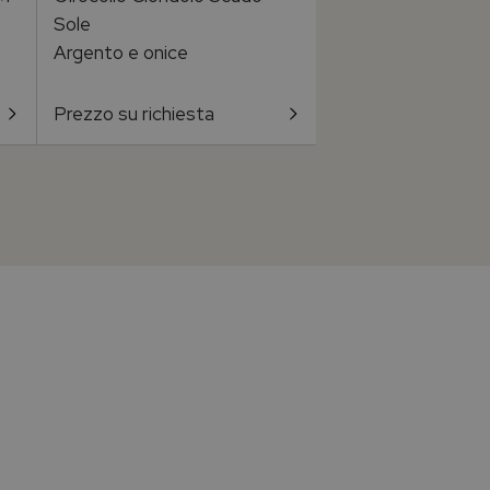
Sole
sagome piccole
Argento e onice
Argento e onice
Prezzo su richiesta
Prezzo su richiest