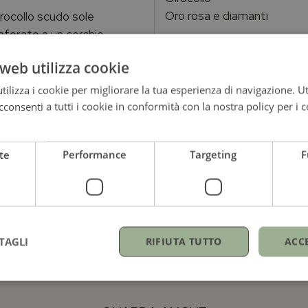
Oro rosa e diamanti
rocollo scudo sole
aforato a un cerchio
o e diamanti
web utilizza cookie
ilizza i cookie per migliorare la tua esperienza di navigazione. Ut
consenti a tutti i cookie in conformità con la nostra policy per i c
te
Performance
Targeting
F
ezzo su richiesta
Prezzo su richiesta
TAGLI
RIFIUTA TUTTO
ACC