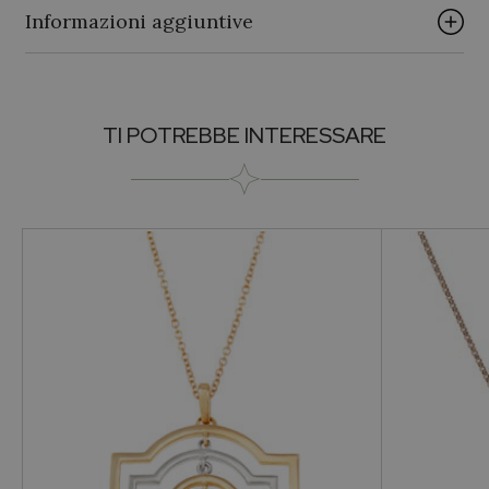
Informazioni aggiuntive
Genere
TI POTREBBE INTERESSARE
Per lei
Brand
PALUMBO & GIGANTE
Collezione
Palumbo & Gigante
Pietra
Diamanti