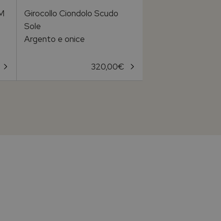
PM
Girocollo Ciondolo Scudo
Collana scudo sole
Sole
sagome piccole
Argento e onice
Argento e onice
320,00
€