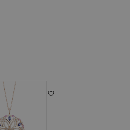
Echo Oro
Per lei
Diamanti
Oro rosa
Brillante