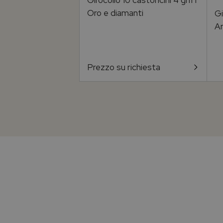
Girocollo 10 castoncini 4 griff
Oro e diamanti
Gi
Ar
Prezzo su richiesta