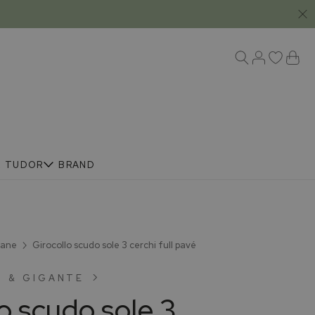
R
TUDOR
BRAND
lane
Girocollo scudo sole 3 cerchi full pavé
 & GIGANTE
o scudo sole 3