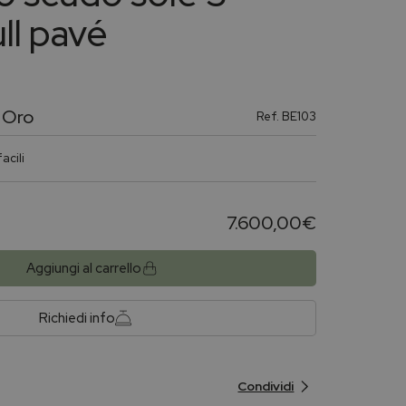
ull pavé
 Oro
Ref.
BE103
acili
7.600,00
€
Aggiungi al carrello
Richiedi info
Condividi