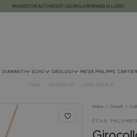
RIVENDITORI AUTORIZZATI DEI MIGLIORI BRAND DI LUSSO.
DIAMANTI
ECHO
OROLOGI
PATEK PHILIPPE
CARTIE
CASA
ACCESSORI
LISTA REGALO
Home
Gioielli
Col
ECHO PALUMBO
Girocoll