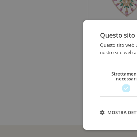
Questo sito 
ECHO PALUMBO
GIGANTE
Questo sito web ut
nostro sito web ac
Girocollo Scudo So
più
Edition
Oro, zaffiri rosa, s
Strettamen
necessari
diamanti
12.
MOSTRA DET