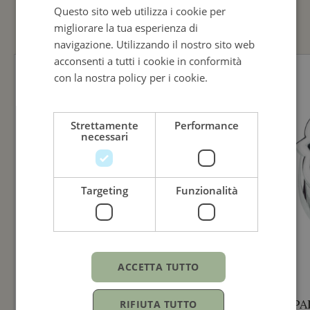
Questo sito web utilizza i cookie per
ENGLISH
migliorare la tua esperienza di
ITALIAN
navigazione. Utilizzando il nostro sito web
acconsenti a tutti i cookie in conformità
con la nostra policy per i cookie.
Leggi di
più
Strettamente
Performance
necessari
Targeting
Funzionalità
ACCETTA TUTTO
ECHO PALUMBO & GIGANTE
ECHO PA
RIFIUTA TUTTO