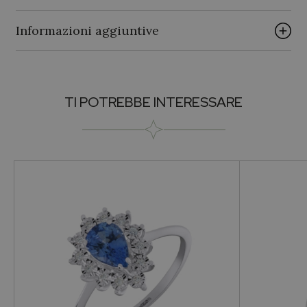
Informazioni aggiuntive
Brand
TI POTREBBE INTERESSARE
PALUMBO & GIGANTE
Collezione
Palumbo & Gigante
Vendibile
Prezzo su richiesta