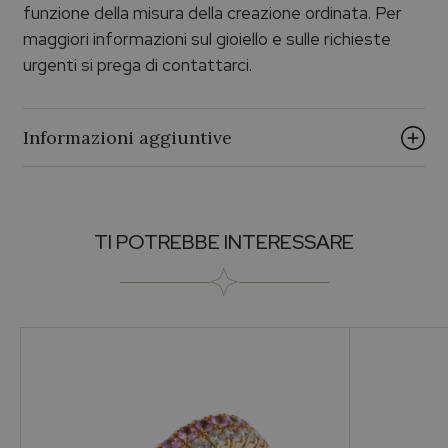
funzione della misura della creazione ordinata. Per
maggiori informazioni sul gioiello e sulle richieste
urgenti si prega di contattarci.
Informazioni aggiuntive
Vendibile
TI POTREBBE INTERESSARE
Si
Brand
PALUMBO & GIGANTE
Misura
54