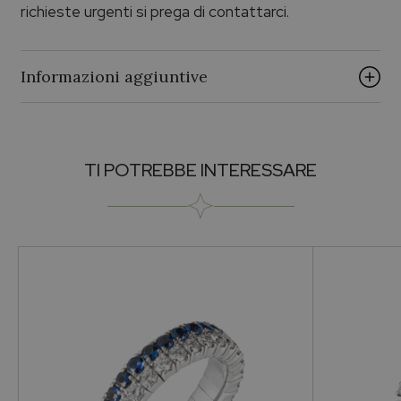
richieste urgenti si prega di contattarci.
Informazioni aggiuntive
Brand
TI POTREBBE INTERESSARE
PALUMBO & GIGANTE
Collezione
Palumbo & Gigante
Pietra
Zaffiri
Metallo