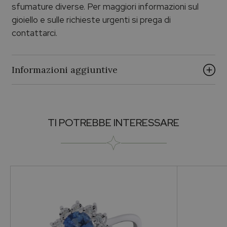
sfumature diverse. Per maggiori informazioni sul
gioiello e sulle richieste urgenti si prega di
contattarci.
Informazioni aggiuntive
Brand
TI POTREBBE INTERESSARE
ECHO PALUMBO & GIGANTE
Collezione
Echo Argento
Genere
Per lei