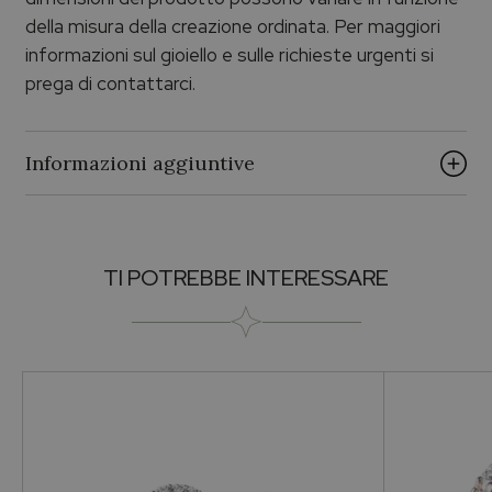
della misura della creazione ordinata. Per maggiori
informazioni sul gioiello e sulle richieste urgenti si
prega di contattarci.
Informazioni aggiuntive
Brand
TI POTREBBE INTERESSARE
PALUMBO & GIGANTE
Collezione
Palumbo & Gigante
Pietra