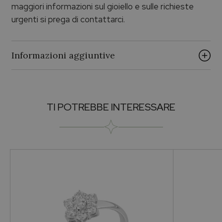
maggiori informazioni sul gioiello e sulle richieste
urgenti si prega di contattarci.
Informazioni aggiuntive
Brand
TI POTREBBE INTERESSARE
PALUMBO & GIGANTE
Collezione
Palumbo & Gigante
Pietra
Zaffiri