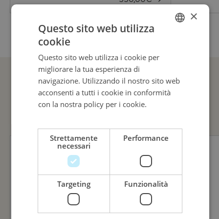
×
50, 51, 52, 53, 54, 55
Questo sito web utilizza
cookie
ITALIAN
Questo sito web utilizza i cookie per
ENGLISH
migliorare la tua esperienza di
ITALIAN
navigazione. Utilizzando il nostro sito web
acconsenti a tutti i cookie in conformità
GUARDA ANCHE
con la nostra policy per i cookie.
Leggi di
più
Strettamente
Performance
necessari
Targeting
Funzionalità