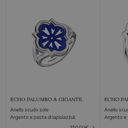
Echo Argento
Genere
Per lei
Pietra
Madreperla
Metallo
Argento
ECHO PALUMBO & GIGANTE
ECHO PA
Vendibile
Anello scudo sole
Anello scu
Si
Argento e pasta di lapislazzuli
Argento e 
350,00
€
Misura