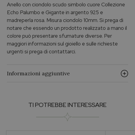
Anello con ciondolo scudo simbolo cuore Collezione
Echo Palumbo e Gigante in argento 925 e
madreperla rosa. Misura ciondolo 10mm. Si prega di
notare che essendo un prodotto realizzato a mano il
colore può presentare sfumature diverse. Per
maggiori informazioni sul gioiello e sulle richieste
urgenti si prega di contattarci.
Informazioni aggiuntive
Brand
TI POTREBBE INTERESSARE
ECHO PALUMBO & GIGANTE
Collezione