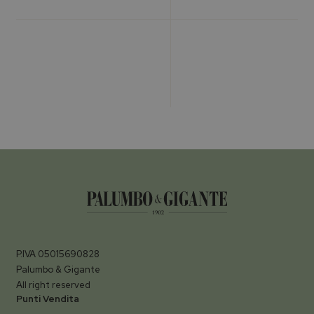
P.IVA 05015690828
Palumbo & Gigante
All right reserved
Punti Vendita