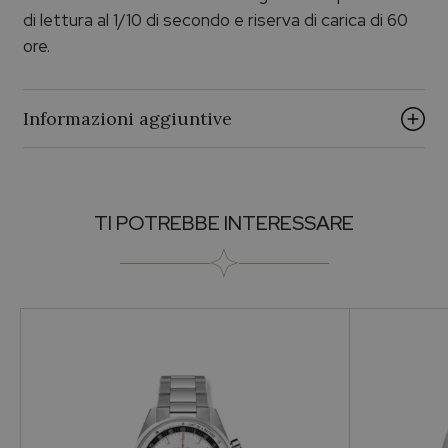
di lettura al 1/10 di secondo e riserva di carica di 60
ore.
Informazioni aggiuntive
Brand
TI POTREBBE INTERESSARE
ZENITH
Vendibile
Si
Collezione
CHRONOMASTER