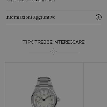
Informazioni aggiuntive
Brand
TI POTREBBE INTERESSARE
ZENITH
Collezione
Pilot
Genere
Per lui
Occasioni