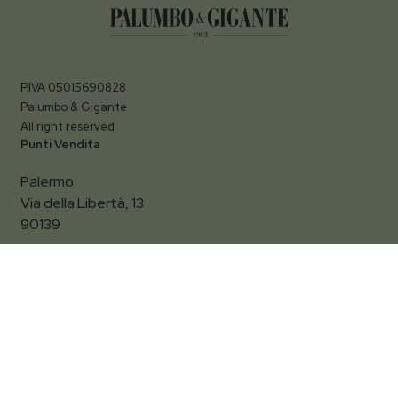
P.IVA 05015690828
Palumbo & Gigante
All right reserved
Punti Vendita
Palermo
Via della Libertà, 13
Filtra per
90139
Termini Imerese
La sede si trasferisce e unisce a quella di Palermo.
Vi aspettiamo in:
Via della Libertà, 13/b Palermo
Contatti