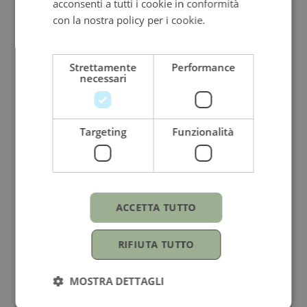
acconsenti a tutti i cookie in conformità
con la nostra policy per i cookie.
Leggi di
più
Strettamente
Performance
MONTBLANC
necessari
Zaino
Piccolo Sartorial
Targeting
Funzionalità
1.400,00
€
ACCETTA TUTTO
RIFIUTA TUTTO
MOSTRA DETTAGLI