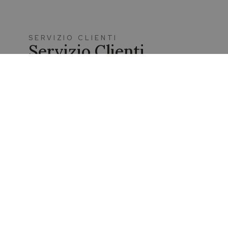
SERVIZIO CLIENTI
Servizio Clienti
Il nostro servizio clienti dedicato risponderà alle t
Siamo a tua disposizione tutti i giorni negli orari di
boutique.
Chatta con un nostro esperto