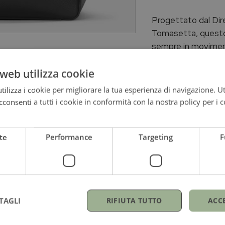
Progettato dal Di
Tomasetta, questo z
sempre in moviment
contenere documenti
web utilizza cookie
personali, mentre l
Saffiano è perfetta 
ilizza i cookie per migliorare la tua esperienza di navigazione. Ut
modello è completa
consenti a tutti i cookie in conformità con la nostra policy per i c
nuova versione ove
te
Performance
Targeting
F
Informazioni agg
Brand
TAGLI
RIFIUTA TUTTO
ACC