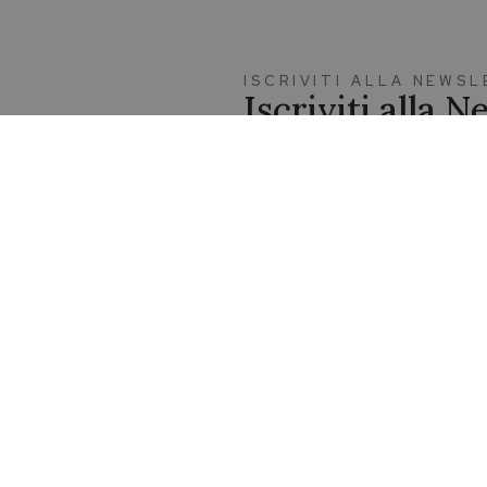
ISCRIVITI ALLA NEWS
Iscriviti alla 
ue domande sugli acquisti.
Resta in contatto con noi per
 apertura delle nostre
esclusive e i contenuti specia
Iscriviti alla Newsletter