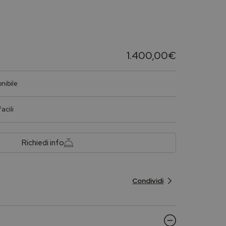
l
1.400,00
€
nibile
acili
Richiedi info
Condividi