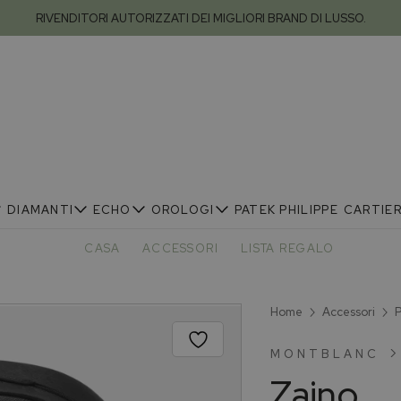
RIVENDITORI AUTORIZZATI DEI MIGLIORI BRAND DI LUSSO.
DIAMANTI
ECHO
OROLOGI
PATEK PHILIPPE
CARTIE
CASA
ACCESSORI
LISTA REGALO
Home
Accessori
P
MONTBLANC
Zaino