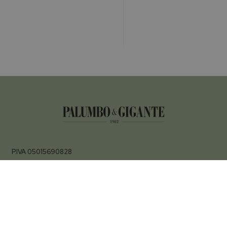
P.IVA 05015690828
Palumbo & Gigante
All right reserved
Punti Vendita
Palermo
Via della Libertà, 13