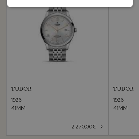
TUDOR
TUDOR
1926
1926
41MM
41MM
2.270,00
€