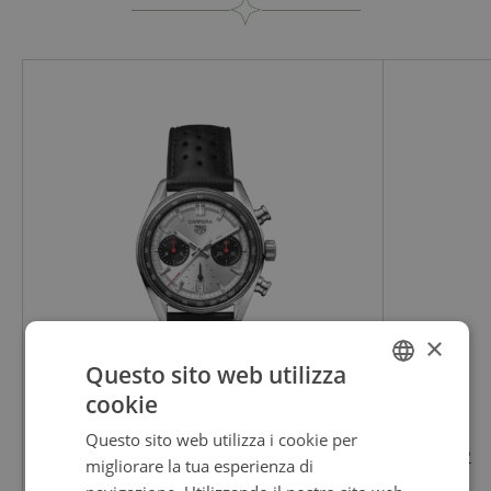
Vendibile
Si
Collezione
SEAMASTER
Occasioni
Compleanno
×
Cinturini
Questo sito web utilizza
cookie
Metallo
ITALIAN
Questo sito web utilizza i cookie per
ENGLISH
TAG HEUER
TUDOR
Genere
migliorare la tua esperienza di
ITALIAN