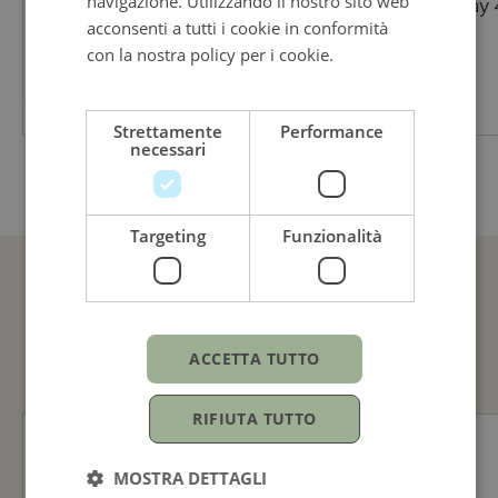
navigazione. Utilizzando il nostro sito web
TAG Heuer Carrera Chronograph
Black Bay
Per lei
acconsenti a tutti i cookie in conformità
Limited Edition X Targa Florio 2025
41mm
con la nostra policy per i cookie.
Leggi di
Automatico,39mm, Calibro TH20-00
Materiale Cassa
più
7.550,00
€
Acciaio
Strettamente
Performance
necessari
Targeting
Funzionalità
GUARDA ANCHE
ACCETTA TUTTO
RIFIUTA TUTTO
MOSTRA DETTAGLI