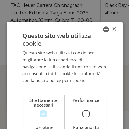
TAG Heuer Carrera Chronograph
Black Bay
Metallo
Limited Edition X Targa Florio 2025
41mm
Automatico,39mm, Calibro TH20-00
Materiale Cassa
×
7.550,00
€
Questo sito web utilizza
Acciaio
cookie
ITALIAN
Questo sito web utilizza i cookie per
ENGLISH
migliorare la tua esperienza di
ITALIAN
navigazione. Utilizzando il nostro sito web
acconsenti a tutti i cookie in conformità
con la nostra policy per i cookie.
Leggi di
GUARDA ANCHE
più
Strettamente
Performance
necessari
Targeting
Funzionalità