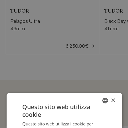
TUDOR
TUDOR
Pelagos Ultra
Black Bay
43mm
41 mm
6.250,00
€
×
GUARDA ANCHE
Questo sito web utilizza
cookie
ITALIAN
Questo sito web utilizza i cookie per
ENGLISH