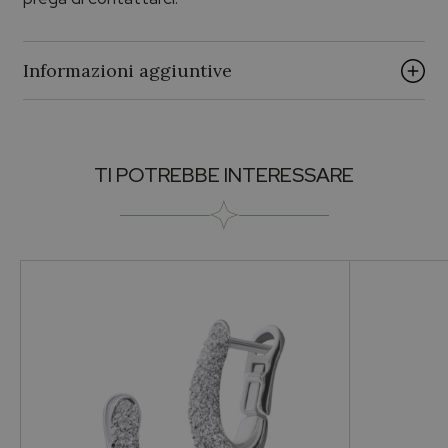
Informazioni aggiuntive
Brand
TI POTREBBE INTERESSARE
PALUMBO & GIGANTE
Collezione
Palumbo & Gigante
Pietra
Zaffiri
Metallo