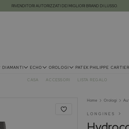
RIVENDITORI AUTORIZZATI DEI MIGLIORI BRAND DI LUSSO.
DIAMANTI
ECHO
OROLOGI
PATEK PHILIPPE
CARTIE
CASA
ACCESSORI
LISTA REGALO
Home
Orologi
Au
LONGINES
Hydroc