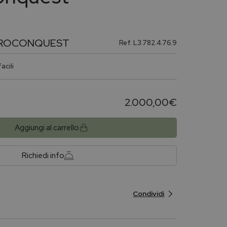
ROCONQUEST
Ref.
L3.782.4.76.9
acili
2.000,00
€
Aggiungi al carrello
Richiedi info
Condividi