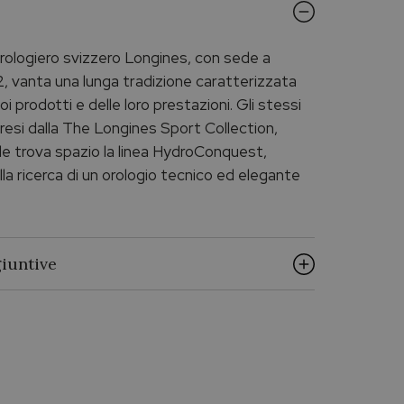
orologiero svizzero Longines, con sede a
2, vanta una lunga tradizione caratterizzata
oi prodotti e delle loro prestazioni. Gli stessi
ipresi dalla The Longines Sport Collection,
uale trova spazio la linea HydroConquest,
lla ricerca di un orologio tecnico ed elegante
iuntive
LONGINES
HYDROCONQUEST