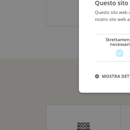
Questo sito 
Questo sito web ut
2.270,00
€
nostro sito web ac
più
Strettamen
necessari
MOSTRA DET