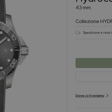
43 mm
Collezione
HYD
Spedizione e reso f
Dove ci troviamo