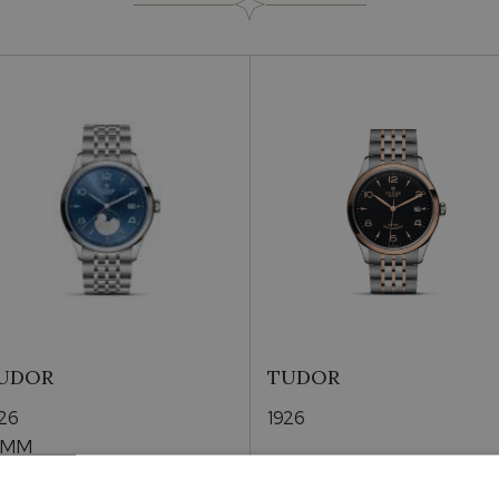
Occasioni
Materiale Cassa
Genere
Cinturini
UDOR
TUDOR
926
1926
1MM