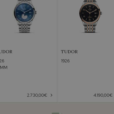
UDOR
TUDOR
926
1926
1MM
2.730,00
€
4.190,00
€