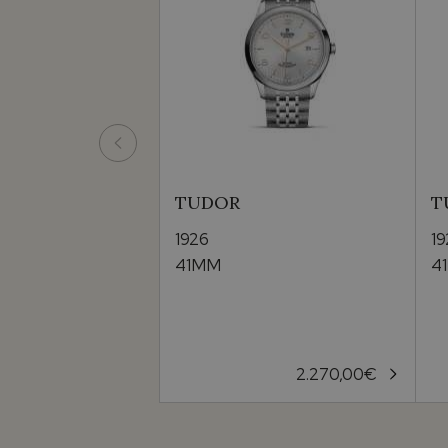
TUDOR
T
1926
1
41MM
4
2.270,00
€