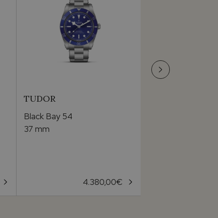
TUDOR
TUDOR
Black Bay 54
Black Bay 58 GM
37 mm
39MM
4.380,00
€
5.