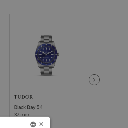
Compleanno
Acciaio
Per lui
Metallo
TUDOR
TUDOR
Black Bay 54
Black Bay 58 GM
37 mm
39MM
×