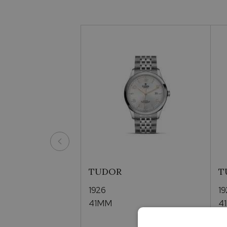
TUDOR
T
1926
1
41MM
4