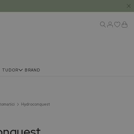
R
TUDOR
BRAND
tomatici
Hydroconquest
onquest