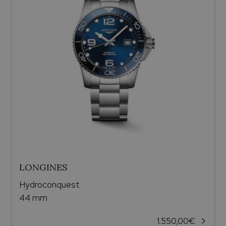
LONGINES
Hydroconquest
44 mm
1.550,00
€