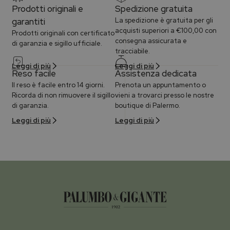
Prodotti originali e
Spedizione gratuita
garantiti
La spedizione è gratuita per gli
acquisti superiori a €100,00 con
Prodotti originali con certificato
consegna assicurata e
di garanzia e sigillo ufficiale.
tracciabile.
Leggi di più
Leggi di più
Reso facile
Assistenza dedicata
Il reso è facile entro 14 giorni.
Prenota un appuntamento o
Ricorda di non rimuovere il sigillo
vieni a trovarci presso le nostre
di garanzia.
boutique di Palermo.
Leggi di più
Leggi di più