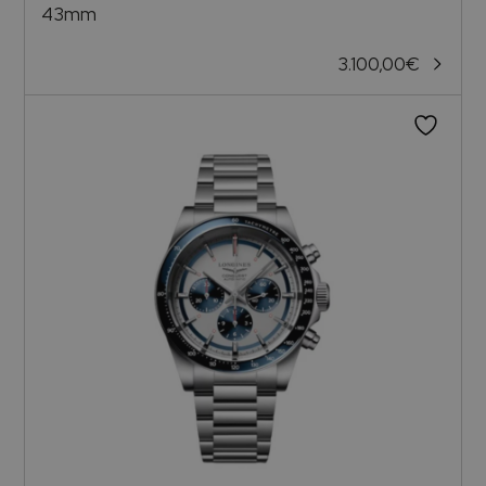
43mm
3.100,00
€