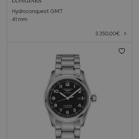
LONGINES
Hydroconquest GMT
41 mm
3.350,00
€