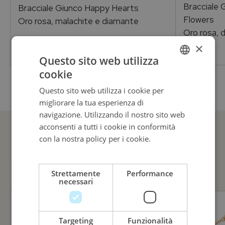
Bracciale 
Bracciale Giunco Happy Hearts
Flowers
Oro rosa, malachite e diamante
Oro rosa, 
×
4.260,00
€
Questo sito web utilizza
cookie
ITALIAN
Questo sito web utilizza i cookie per
ENGLISH
migliorare la tua esperienza di
ITALIAN
navigazione. Utilizzando il nostro sito web
acconsenti a tutti i cookie in conformità
con la nostra policy per i cookie.
Leggi di
GUARDA ANCHE
più
Strettamente
Performance
necessari
Targeting
Funzionalità