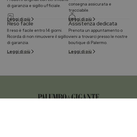
consegna assicurata e
di garanzia e sigillo ufficiale.
tracciabile.
Leggi di più
Leggi di più
Reso facile
Assistenza dedicata
Il reso è facile entro 14 giorni.
Prenota un appuntamento o
Ricorda di non rimuovere il sigillo
vieni a trovarci presso le nostre
di garanzia.
boutique di Palermo.
Leggi di più
Leggi di più
P.IVA 05015690828
Palumbo & Gigante
All right reserved