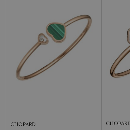
Echo Oro
Metallo
Oro giallo
Vendibile
Si
CHOPAR
CHOPARD