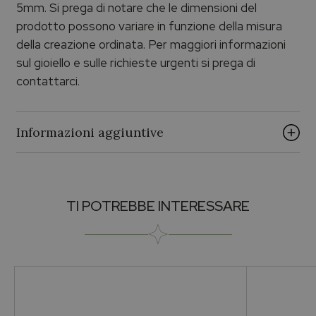
5mm. Si prega di notare che le dimensioni del
prodotto possono variare in funzione della misura
della creazione ordinata. Per maggiori informazioni
sul gioiello e sulle richieste urgenti si prega di
contattarci.
Informazioni aggiuntive
Brand
TI POTREBBE INTERESSARE
ECHO PALUMBO & GIGANTE
Genere
Per lei
Collezione