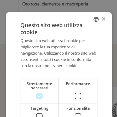
Oro rosa, diamante e madreperla
Richiedi informazioni
6.210,00
€
×
Misura
Questo sito web utilizza
cookie
ITALIAN
M
Questo sito web utilizza i cookie per
ENGLISH
migliorare la tua esperienza di
ITALIAN
navigazione. Utilizzando il nostro sito web
acconsenti a tutti i cookie in conformità
GUARDA ANCHE
con la nostra policy per i cookie.
Leggi di
più
Strettamente
Performance
necessari
Targeting
Funzionalità