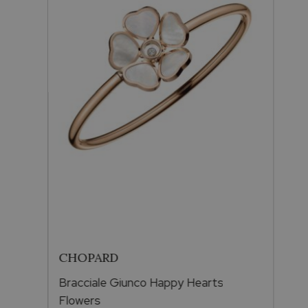
Metallo
Oro rosa
Occasioni
Compleanno
Forma Pietra
Brillante
Pietra
CHOPARD
Diamanti
Bracciale Giunco Happy Hearts
Flowers
Vendibile