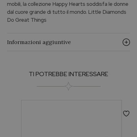
mobili, la collezione Happy Hearts soddisfa le donne
dal cuore grande di tutto il mondo. Little Diamonds
Do Great Things
Informazioni aggiuntive
Genere
TI POTREBBE INTERESSARE
Per lei
Brand
CHOPARD
Collezione
HAPPY HEARTS