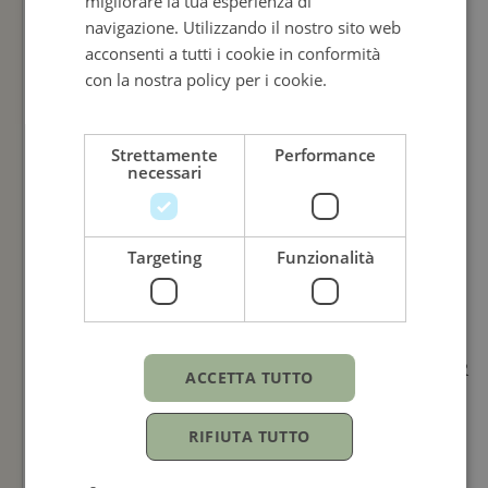
migliorare la tua esperienza di
ITALIAN
navigazione. Utilizzando il nostro sito web
acconsenti a tutti i cookie in conformità
con la nostra policy per i cookie.
Leggi di
più
Strettamente
Performance
necessari
Targeting
Funzionalità
TUDOR
TUDOR
ACCETTA TUTTO
1926
1926
41MM
41MM
RIFIUTA TUTTO