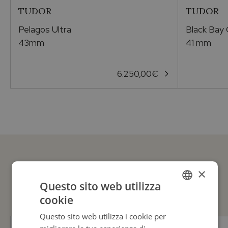
TUDOR
TUDOR
Pelagos Ultra
Black Bay
43mm
41 mm
6.250,00
€
×
GUARDA ANCHE
Questo sito web utilizza
cookie
ITALIAN
Questo sito web utilizza i cookie per
ENGLISH