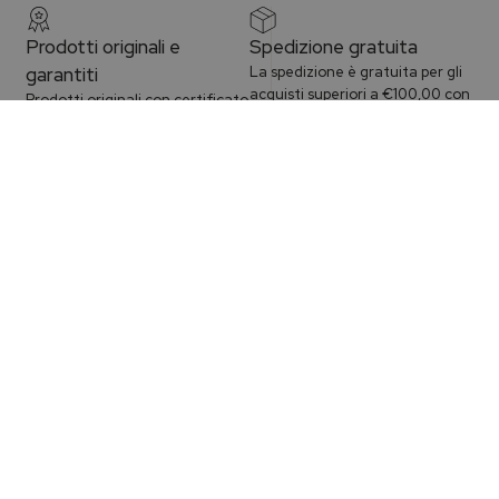
Prodotti originali e
Spedizione gratuita
Filtra per
garantiti
La spedizione è gratuita per gli
acquisti superiori a €100,00 con
Prodotti originali con certificato
consegna assicurata e
di garanzia e sigillo ufficiale.
tracciabile.
Leggi di più
Leggi di più
Reso facile
Assistenza dedicata
Il reso è facile entro 14 giorni.
Prenota un appuntamento o
Ricorda di non rimuovere il sigillo
vieni a trovarci presso le nostre
di garanzia.
boutique di Palermo.
Leggi di più
Leggi di più