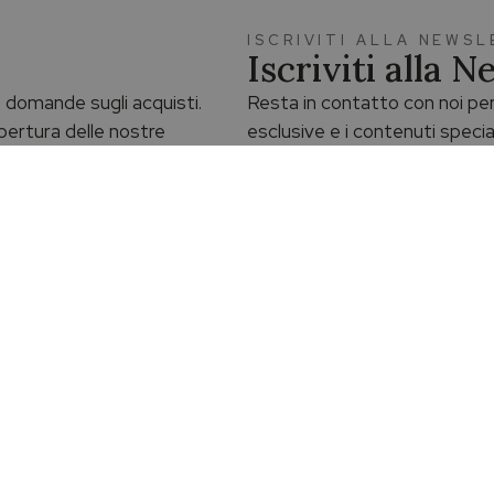
ISCRIVITI ALLA NEWS
Iscriviti alla 
ue domande sugli acquisti.
Resta in contatto con noi per
 apertura delle nostre
esclusive e i contenuti specia
Iscriviti alla Newsletter
 gratuita
Reso facile