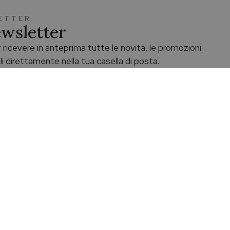
LETTER
Newsletter
 ricevere in anteprima tutte le novità, le promozioni
li direttamente nella tua casella di posta.
Assistenza dedicata