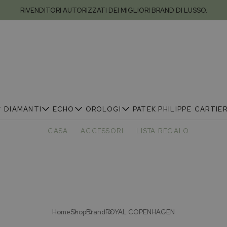
RIVENDITORI AUTORIZZATI DEI MIGLIORI BRAND DI LUSSO.
DIAMANTI
ECHO
OROLOGI
PATEK PHILIPPE
CARTIE
CASA
ACCESSORI
LISTA REGALO
Home
Shop
Brand
ROYAL COPENHAGEN