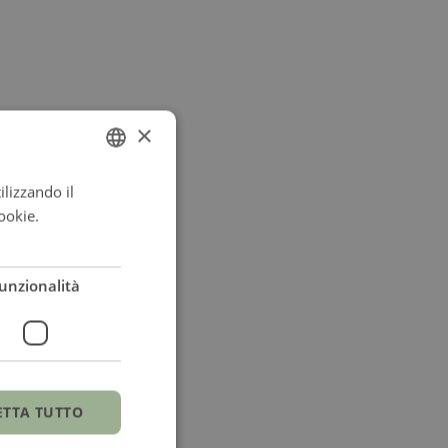
×
ilizzando il
ITALIAN
ookie.
Leggi di
ENGLISH
ITALIAN
unzionalità
ETTA TUTTO