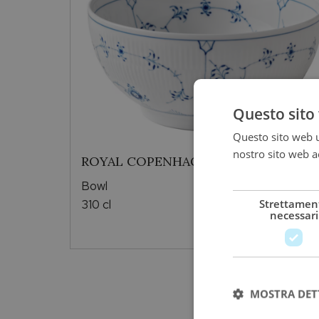
Questo sito 
Questo sito web ut
nostro sito web ac
ROYAL COPENHAGEN
più
Bowl
Strettamen
310 cl
necessari
139,90
€
MOSTRA DET