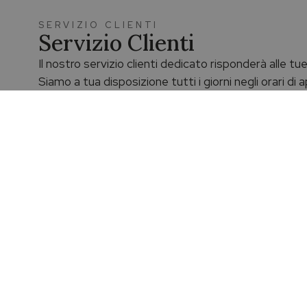
SERVIZIO CLIENTI
Servizio Clienti
Il nostro servizio clienti dedicato risponderà alle t
Siamo a tua disposizione tutti i giorni negli orari di
boutique.
Chatta con un nostro esperto
Prodotti originali e garantiti
Spedizione