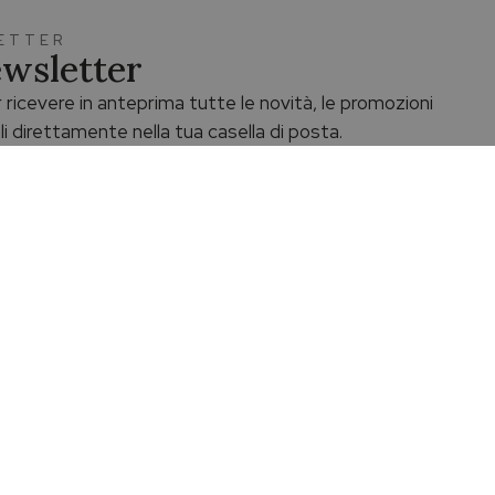
LETTER
Newsletter
 ricevere in anteprima tutte le novità, le promozioni
li direttamente nella tua casella di posta.
Assistenza dedicata