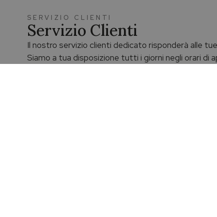
SERVIZIO CLIENTI
Servizio Clienti
Il nostro servizio clienti dedicato risponderà alle t
Siamo a tua disposizione tutti i giorni negli orari di
boutique.
Chatta con un nostro esperto
Prodotti originali e garantiti
Spedizione