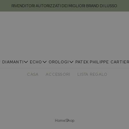
RIVENDITORI AUTORIZZATI DEI MIGLIORI BRAND DI LUSSO.
DIAMANTI
ECHO
OROLOGI
PATEK PHILIPPE
CARTIE
CASA
ACCESSORI
LISTA REGALO
Home
Shop