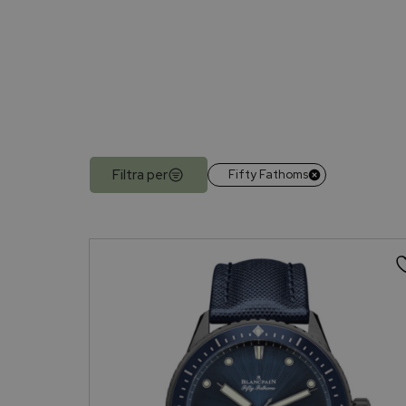
Filtra per
Fifty Fathoms