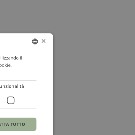
×
ilizzando il
ITALIAN
ookie.
Leggi di
ENGLISH
ITALIAN
unzionalità
ETTA TUTTO