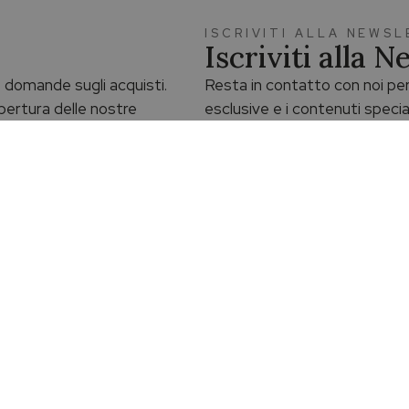
ISCRIVITI ALLA NEWS
Iscriviti alla 
ue domande sugli acquisti.
Resta in contatto con noi per
 apertura delle nostre
esclusive e i contenuti specia
Iscriviti alla Newsletter
 gratuita
Reso facile