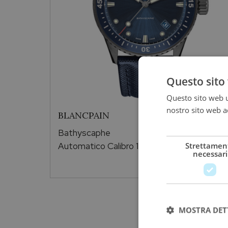
Questo sito 
Questo sito web ut
nostro sito web ac
BLANCPAIN
più
Bathyscaphe
Strettamen
Automatico Calibro 1315
necessari
15.100,00
€
MOSTRA DET