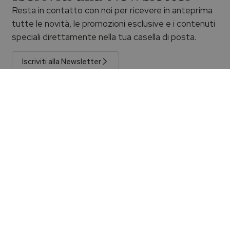
Resta in contatto con noi per ricevere in anteprima
tutte le novità, le promozioni esclusive e i contenuti
speciali direttamente nella tua casella di posta.
Filtra per
Iscriviti alla Newsletter
Prodotti originali e
Spedizione gratuita
garantiti
La spedizione è gratuita per gli
acquisti superiori a €100,00 con
Prodotti originali con certificato
consegna assicurata e
di garanzia e sigillo ufficiale.
tracciabile.
Leggi di più
Leggi di più
Reso facile
Assistenza dedicata
Il reso è facile entro 14 giorni.
Prenota un appuntamento o
Ricorda di non rimuovere il sigillo
vieni a trovarci presso le nostre
di garanzia.
boutique di Palermo.