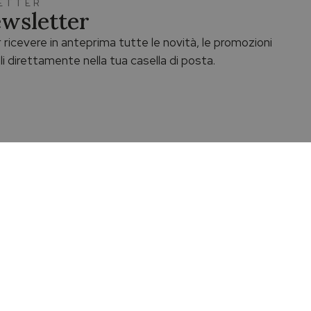
LETTER
Newsletter
 ricevere in anteprima tutte le novità, le promozioni
li direttamente nella tua casella di posta.
Assistenza dedicata
da di non
Prenota un appuntamento o vieni a trovarci
presso le nostre boutique di Palermo.