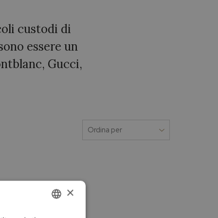
oli custodi di
ssono essere un
ntblanc, Gucci,
×