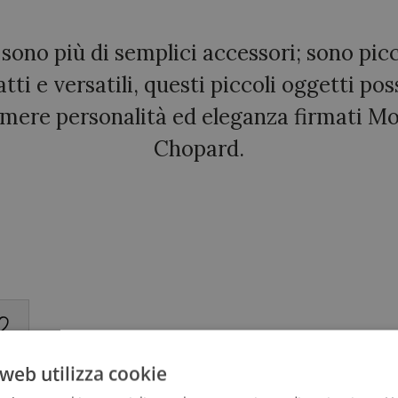
 sono più di semplici accessori; sono picc
tti e versatili, questi piccoli oggetti po
mere personalità ed eleganza firmati Mo
Chopard.
web utilizza cookie