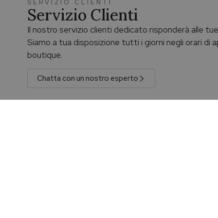
SERVIZIO CLIENTI
Servizio Clienti
Il nostro servizio clienti dedicato risponderà alle t
Siamo a tua disposizione tutti i giorni negli orari di
boutique.
Chatta con un nostro esperto
Prodotti originali e garantiti
Spedizione
Prodotti originali con certificato di garanzia e
La spedizione 
sigillo ufficiale.
a €100,00 con