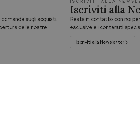
ISCRIVITI ALLA NEWS
Iscriviti alla 
ue domande sugli acquisti.
Resta in contatto con noi per
 apertura delle nostre
esclusive e i contenuti specia
Iscriviti alla Newsletter
 gratuita
Reso facile
è gratuita per gli acquisti superiori
Il reso è facile entro 14 giorni. Ricor
 consegna assicurata e tracciabile.
rimuovere il sigillo di garanzia.