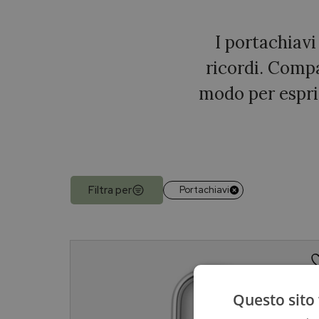
I portachiavi
ricordi. Compa
modo per espri
Filtra per
Portachiavi
Questo sito 