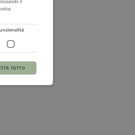
ilizzando il
ITALIAN
ookie.
Leggi di
ENGLISH
ITALIAN
unzionalità
ETTA TUTTO