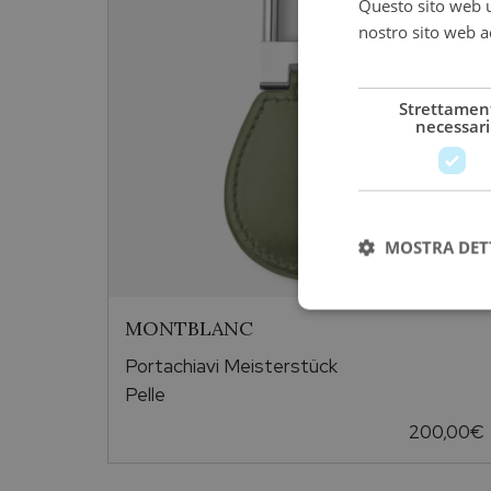
Questo sito web ut
nostro sito web ac
più
Strettamen
necessari
MOSTRA DET
MONTBLANC
Portachiavi Meisterstück
Pelle
200,00
€