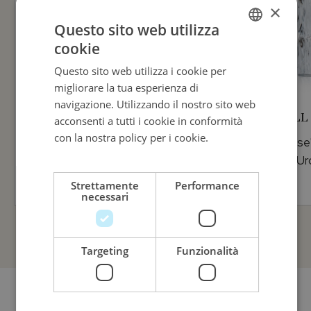
×
Questo sito web utilizza
cookie
ITALIAN
Questo sito web utilizza i cookie per
ENGLISH
migliorare la tua esperienza di
ITALIAN
navigazione. Utilizzando il nostro sito web
WEDGWOOD
KARTELL
acconsenti a tutti i cookie in conformità
con la nostra policy per i cookie.
Leggi di
Vaso Bulbo
Matelasse
più
White Folia 23cm
Patricia Ur
100,00
€
Strettamente
Performance
necessari
Targeting
Funzionalità