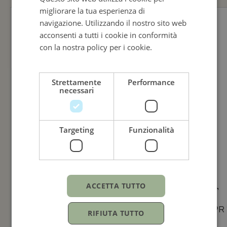
ENGLISH
migliorare la tua esperienza di
ITALIAN
navigazione. Utilizzando il nostro sito web
acconsenti a tutti i cookie in conformità
con la nostra policy per i cookie.
Leggi di
più
Strettamente
Performance
necessari
Targeting
Funzionalità
ACCETTA TUTTO
TISSOT
TISSOT
Tissot Everytime
Tissot PR
RIFIUTA TUTTO
40mm
34mm