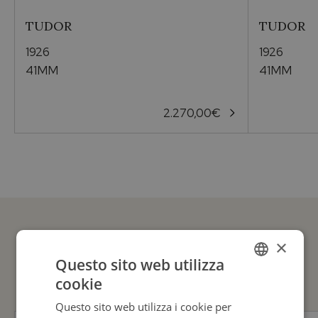
TUDOR
TUDOR
Materiale Cassa
1926
1926
Acciaio
41MM
41MM
Cinturini
2.270,00
€
Metallo
×
GUARDA ANCHE
Questo sito web utilizza
cookie
ITALIAN
Questo sito web utilizza i cookie per
ENGLISH